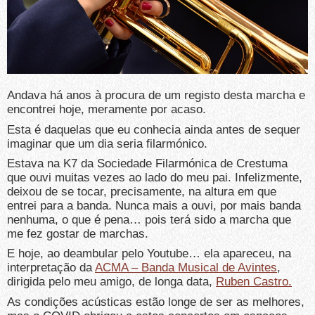
Andava há anos à procura de um registo desta marcha e
encontrei hoje, meramente por acaso.
Esta é daquelas que eu conhecia ainda antes de sequer
imaginar que um dia seria filarmónico.
Estava na K7 da Sociedade Filarmónica de Crestuma
que ouvi muitas vezes ao lado do meu pai. Infelizmente,
deixou de se tocar, precisamente, na altura em que
entrei para a banda. Nunca mais a ouvi, por mais banda
nenhuma, o que é pena… pois terá sido a marcha que
me fez gostar de marchas.
E hoje, ao deambular pelo Youtube… ela apareceu, na
interpretação da
ACMA – Banda Musical de Avintes
,
dirigida pelo meu amigo, de longa data,
Ruben Castro.
As condições acústicas estão longe de ser as melhores,