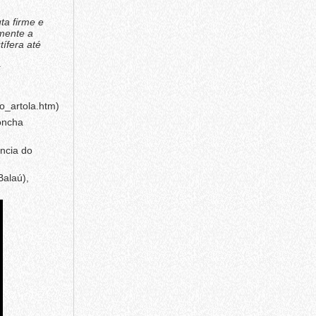
ta firme e
lmente a
ífera até
s
o_artola.htm)
oncha
ncia do
Balaú),