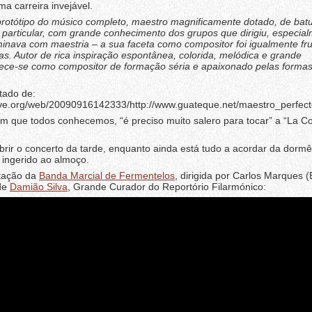
a carreira invejável.
rotótipo do músico completo, maestro magnificamente dotado, de batu
 particular, com grande conhecimento dos grupos que dirigiu, especia
nava com maestria – a sua faceta como compositor foi igualmente frut
ias. Autor de rica inspiração espontânea, colorida, melódica e grande
rece-se como compositor de formação séria e apaixonado pelas forma
tado de:
ive.org/web/20090916142333/http://www.guateque.net/maestro_perfect
m que todos conhecemos, “é preciso muito salero para tocar” a “La C
rir o concerto da tarde, enquanto ainda está tudo a acordar da dormê
 ingerido ao almoço.
etação da
Banda Marcial de Fermentelos
, dirigida por Carlos Marques (
de
Damião Silva
, Grande Curador do Reportório Filarmónico: