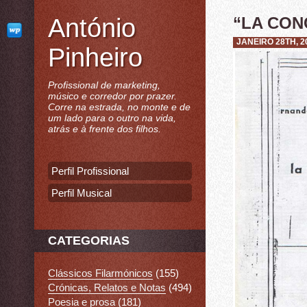
António
“LA CON
JANEIRO 28TH, 2
Pinheiro
Profissional de marketing,
músico e corredor por prazer.
Corre na estrada, no monte e de
um lado para o outro na vida,
atrás e à frente dos filhos.
Perfil Profissional
Perfil Musical
CATEGORIAS
Clássicos Filarmónicos
(155)
Crónicas, Relatos e Notas
(494)
Poesia e prosa
(181)