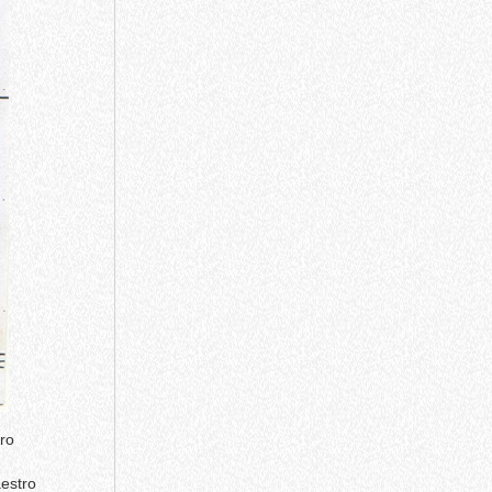
iro
aestro