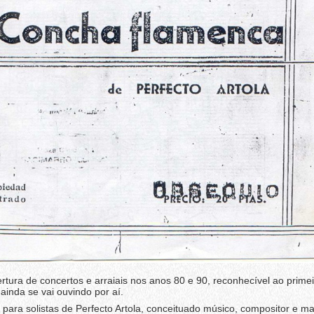
ertura de concertos e arraiais nos anos 80 e 90, reconhecível ao prime
inda se vai ouvindo por aí.
 para solistas de Perfecto Artola, conceituado músico, compositor e m