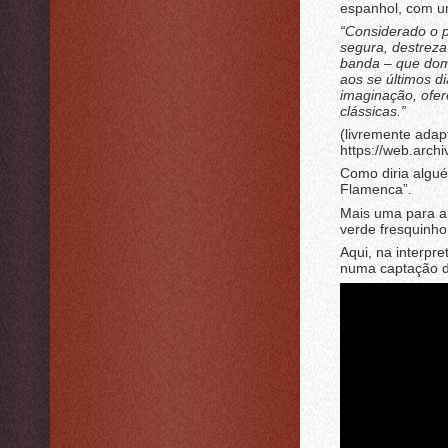
espanhol, com um
“Considerado o p
segura, destreza
banda – que domi
aos se últimos d
imaginação, ofe
clássicas.”
(livremente adap
https://web.arch
Como diria algué
Flamenca”.
Mais uma para ab
verde fresquinho
Aqui, na interpr
numa captação 