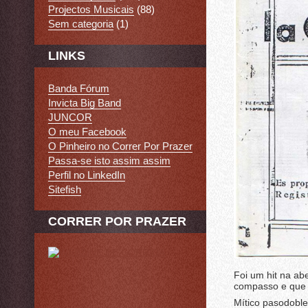
Projectos Musicais
(88)
Sem categoria
(1)
LINKS
Banda Fórum
Invicta Big Band
JUNCOR
O meu Facebook
O Pinheiro no Correr Por Prazer
Passa-se isto assim assim
Perfil no LinkedIn
Sitefish
CORRER POR PRAZER
Foi um hit na ab
compasso e que a
Mítico pasodoble