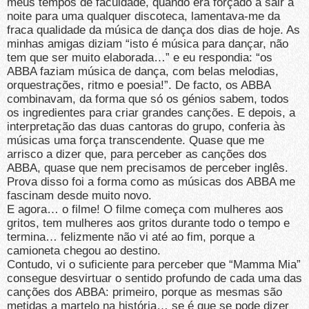
meus tempos de faculdade, quando era forçado a sair à
noite para uma qualquer discoteca, lamentava-me da
fraca qualidade da música de dança dos dias de hoje. As
minhas amigas diziam “isto é música para dançar, não
tem que ser muito elaborada…” e eu respondia: “os
ABBA faziam música de dança, com belas melodias,
orquestrações, ritmo e poesia!”. De facto, os ABBA
combinavam, da forma que só os génios sabem, todos
os ingredientes para criar grandes canções. E depois, a
interpretação das duas cantoras do grupo, conferia às
músicas uma força transcendente. Quase que me
arrisco a dizer que, para perceber as canções dos
ABBA, quase que nem precisamos de perceber inglês.
Prova disso foi a forma como as músicas dos ABBA me
fascinam desde muito novo.
E agora… o filme! O filme começa com mulheres aos
gritos, tem mulheres aos gritos durante todo o tempo e
termina… felizmente não vi até ao fim, porque a
camioneta chegou ao destino.
Contudo, vi o suficiente para perceber que “Mamma Mia”
consegue desvirtuar o sentido profundo de cada uma das
canções dos ABBA: primeiro, porque as mesmas são
metidas a martelo na história… se é que se pode dizer