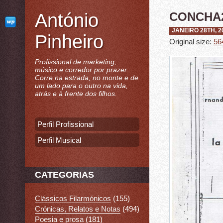
António
CONCHA
JANEIRO 28TH, 2
Pinheiro
Original size:
56
Profissional de marketing,
músico e corredor por prazer.
Corre na estrada, no monte e de
um lado para o outro na vida,
atrás e à frente dos filhos.
Perfil Profissional
Perfil Musical
CATEGORIAS
Clássicos Filarmónicos
(155)
Crónicas, Relatos e Notas
(494)
Poesia e prosa
(181)