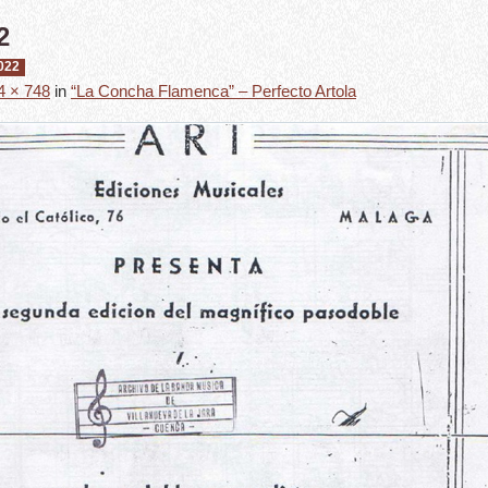
2
022
4 × 748
in
“La Concha Flamenca” – Perfecto Artola