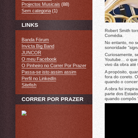
Projectos Musicais
(88)
Sem categoria
(1)
LINKS
Robert Smith tor
Comédia.
Banda Fórum
No entanto, no 
Invicta Big Band
sonoridade
“sign
JUNCOR
Curiosamente, se
O meu Facebook
Youtube… o que é
vivo da obra até 
O Pinheiro no Correr Por Prazer
A propósito, qua
Passa-se isto assim assim
fora do coreto.
Perfil no LinkedIn
quando o concert
Sitefish
A obra foi inspi
parte dos Estado
quando compôs “I
CORRER POR PRAZER