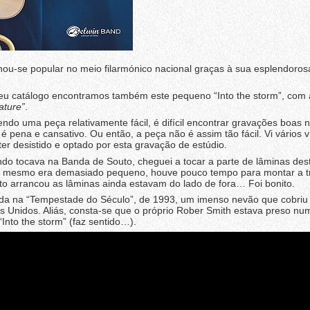
nou-se popular no meio filarmónico nacional graças à sua esplendoros
seu catálogo encontramos também este pequeno “Into the storm”, com
ature”
.
ndo uma peça relativamente fácil, é difícil encontrar gravações boas 
 pena e cansativo. Ou então, a peça não é assim tão fácil. Vi vários 
ter desistido e optado por esta gravação de estúdio.
ndo tocava na Banda de Souto, cheguei a tocar a parte de lâminas des
 O mesmo era demasiado pequeno, houve pouco tempo para montar a t
o arrancou as lâminas ainda estavam do lado de fora… Foi bonito.
rada na “Tempestade do Século”, de 1993, um imenso nevão que cobriu
s Unidos. Aliás, consta-se que o próprio Rober Smith estava preso num
nto the storm” (faz sentido…).