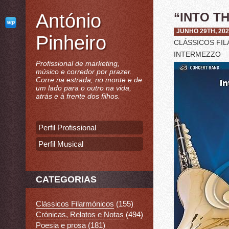
António
“INTO T
JUNHO 29TH, 20
Pinheiro
CLÁSSICOS FI
INTERMEZZO
Profissional de marketing,
músico e corredor por prazer.
Corre na estrada, no monte e de
um lado para o outro na vida,
atrás e à frente dos filhos.
Perfil Profissional
Perfil Musical
CATEGORIAS
Clássicos Filarmónicos
(155)
Crónicas, Relatos e Notas
(494)
Poesia e prosa
(181)