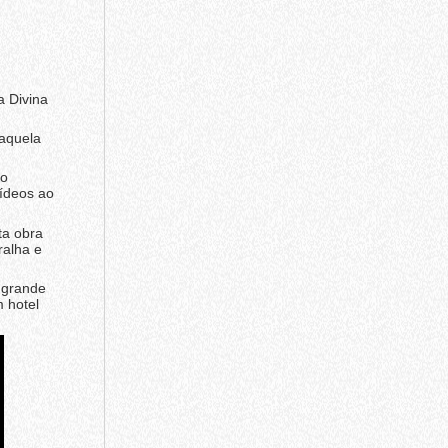
a Divina
 aquela
no
vídeos ao
ta obra
ralha e
 grande
 hotel