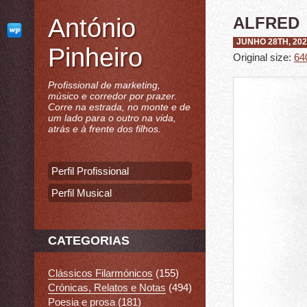
António
ALFRED
JUNHO 28TH, 20
Pinheiro
Original size:
64
Profissional de marketing,
músico e corredor por prazer.
Corre na estrada, no monte e de
um lado para o outro na vida,
atrás e à frente dos filhos.
Perfil Profissional
Perfil Musical
CATEGORIAS
Clássicos Filarmónicos
(155)
Crónicas, Relatos e Notas
(494)
Poesia e prosa
(181)