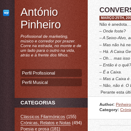
António
CONVER
MARÇO 25TH, 20
Pinheiro
Não é anedota… 
– Onde foste?
Profissional de marketing,
– A Seixo-Alvo, 
músico e corredor por prazer.
– Mas não há ne
Corre na estrada, no monte e de
um lado para o outro na vida,
– Há. A Caixa Ge
atrás e à frente dos filhos.
– Oh… mas isso 
– Então é o quê
– É a Caixa.
Perfil Profissional
– Mas a Caixa é
Perfil Musical
– Não, não é. O 
Perante esta últi
CATEGORIAS
Author:
Pinheiro
Category:
Cróni
Clássicos Filarmónicos
(155)
Crónicas, Relatos e Notas
(494)
Poesia e prosa
(181)