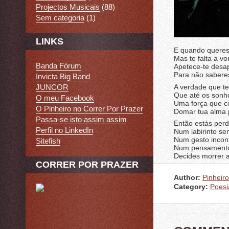
Projectos Musicais
(88)
Sem categoria
(1)
LINKS
E quando queres
Mas te falta a v
Banda Fórum
Apetece-te desa
Para não sabere
Invicta Big Band
A verdade que t
JUNCOR
Que até os sonh
O meu Facebook
Uma força que 
O Pinheiro no Correr Por Prazer
Domar tua alma 
Passa-se isto assim assim
Então estás perd
Perfil no LinkedIn
Num labirinto se
Num gesto incon
Sitefish
Num pensamento 
Decides morrer 
CORRER POR PRAZER
Author:
Pinheiro
Category:
Poesi