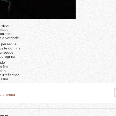
 viver
ontade
parecer
s a verdade
e persegue
os te domina
consegue
peregrina
ido
m fim
tido
irreflectido
assim
a e prosa