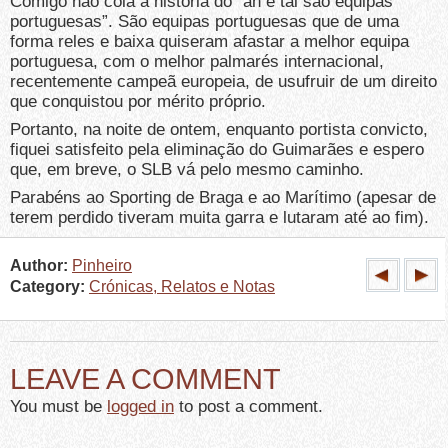
Comigo não cola a história do “ah e tal são equipas
portuguesas”. São equipas portuguesas que de uma
forma reles e baixa quiseram afastar a melhor equipa
portuguesa, com o melhor palmarés internacional,
recentemente campeã europeia, de usufruir de um direito
que conquistou por mérito próprio.
Portanto, na noite de ontem, enquanto portista convicto,
fiquei satisfeito pela eliminação do Guimarães e espero
que, em breve, o SLB vá pelo mesmo caminho.
Parabéns ao Sporting de Braga e ao Marítimo (apesar de
terem perdido tiveram muita garra e lutaram até ao fim).
Author:
Pinheiro
Category:
Crónicas, Relatos e Notas
LEAVE A COMMENT
You must be
logged in
to post a comment.