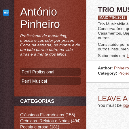
António
TRIO MU
MAIO 7TH, 2013
Pinheiro
Trio Musicabile 
Conservatório, q
Casamentos, Bapt
Profissional de marketing,
outros.
músico e corredor por prazer.
​​Constituído po
Corre na estrada, no monte e de
outros instrumen
um lado para o outro na vida,
atrás e à frente dos filhos.
Saiba mais em:
Author:
Pinheiro
Perfil Profissional
Category:
Proje
Perfil Musical
LEAVE 
CATEGORIAS
You must be
log
Clássicos Filarmónicos
(155)
Crónicas, Relatos e Notas
(494)
Poesia e prosa
(181)