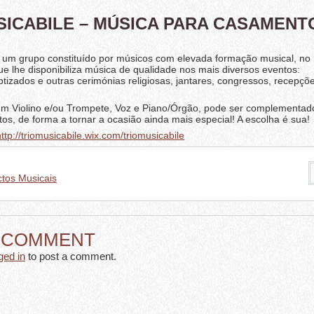
SICABILE – MÚSICA PARA CASAMENT
é um grupo constituído por músicos com elevada formação musical, no
ue lhe disponibiliza música de qualidade nos mais diversos eventos:
izados e outras cerimónias religiosas, jantares, congressos, recepçõe
r um Violino e/ou Trompete, Voz e Piano/Órgão, pode ser complementa
tos, de forma a tornar a ocasião ainda mais especial! A escolha é sua!
http://triomusicabile.wix.com/triomusicabile
ctos Musicais
A COMMENT
ged in
to post a comment.