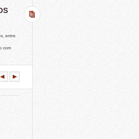
OS
s, entre
do com