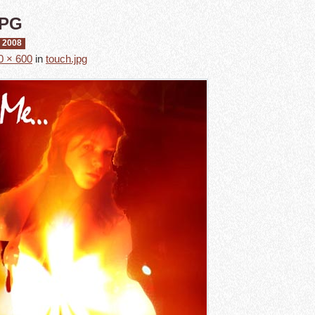
JPG
 2008
0 × 600
in
touch.jpg