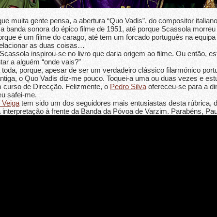
que muita gente pensa, a abertura “Quo Vadis”, do compositor italiano
 a banda sonora do épico filme de 1951, até porque Scassola morre
orque é um filme do carago, até tem um forcado português na equipa
 relacionar as duas coisas…
cassola inspirou-se no livro que daria origem ao filme. Ou então, e
tar a alguém “onde vais?”
 toda, porque, apesar de ser um verdadeiro clássico filarmónico por
ntiga, o Quo Vadis diz-me pouco. Toquei-a uma ou duas vezes e est
m curso de Direcção. Felizmente, o
Pedro Silva
ofereceu-se para a dir
eu safei-me.
 Veiga
tem sido um dos seguidores mais entusiastas desta rúbrica, d
 interpretação à frente da Banda da Póvoa de Varzim. Parabéns, Pau