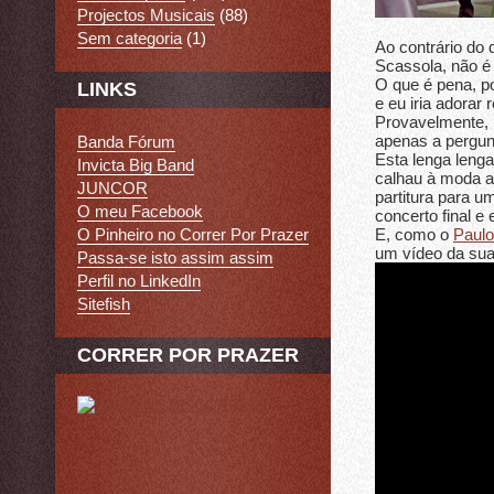
Projectos Musicais
(88)
Sem categoria
(1)
Ao contrário do 
Scassola, não é
O que é pena, p
LINKS
e eu iria adorar
Provavelmente, S
apenas a pergun
Banda Fórum
Esta lenga lenga
Invicta Big Band
calhau à moda a
JUNCOR
partitura para u
O meu Facebook
concerto final e 
E, como o
Paulo
O Pinheiro no Correr Por Prazer
um vídeo da sua
Passa-se isto assim assim
Perfil no LinkedIn
Sitefish
CORRER POR PRAZER