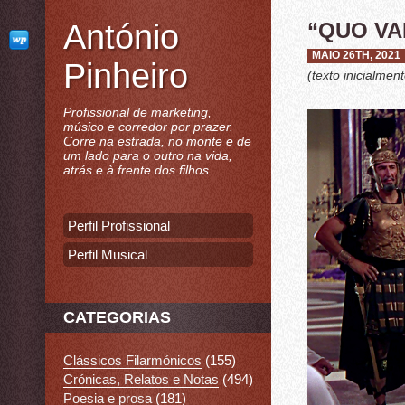
António
“QUO VA
MAIO 26TH, 2021
Pinheiro
(texto inicialme
Profissional de marketing,
músico e corredor por prazer.
Corre na estrada, no monte e de
um lado para o outro na vida,
atrás e à frente dos filhos.
Perfil Profissional
Perfil Musical
CATEGORIAS
Clássicos Filarmónicos
(155)
Crónicas, Relatos e Notas
(494)
Poesia e prosa
(181)