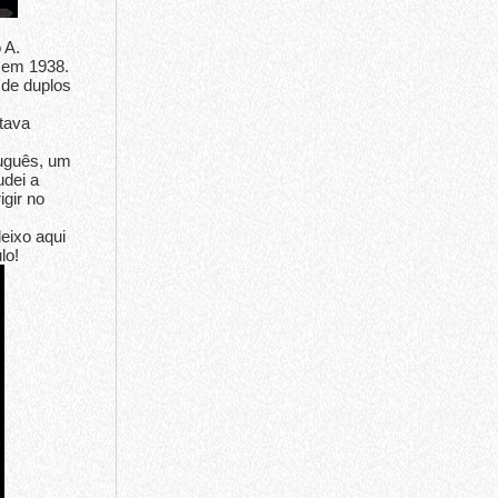
 A.
u em 1938.
 de duplos
stava
tuguês, um
udei a
igir no
eixo aqui
lo!