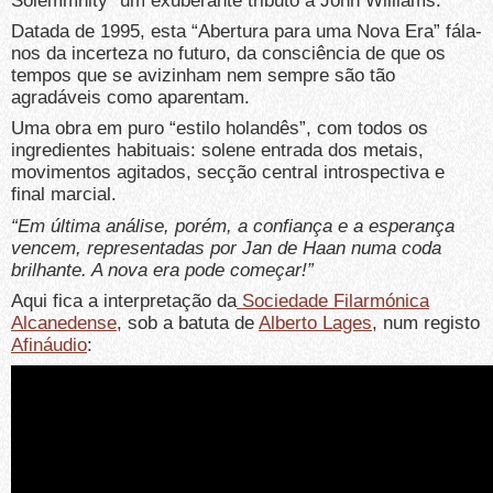
Solemmnity” um exuberante tributo a John Williams.
Datada de 1995, esta “Abertura para uma Nova Era” fála-
nos da incerteza no futuro, da consciência de que os
tempos que se avizinham nem sempre são tão
agradáveis como aparentam.
Uma obra em puro “estilo holandês”, com todos os
ingredientes habituais: solene entrada dos metais,
movimentos agitados, secção central introspectiva e
final marcial.
“Em última análise, porém, a confiança e a esperança
vencem, representadas por Jan de Haan numa coda
brilhante. A nova era pode começar!”
Aqui fica a interpretação da
Sociedade Filarmónica
Alcanedense
, sob a batuta de
Alberto Lages
, num registo
Afináudio
: