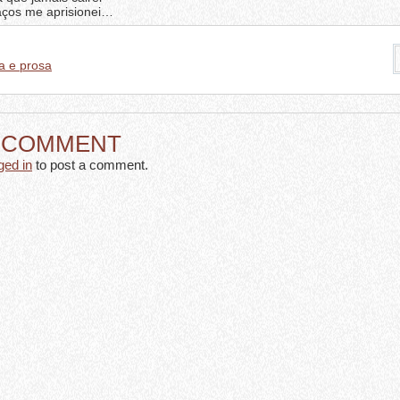
aços me aprisionei…
a e prosa
A COMMENT
ged in
to post a comment.