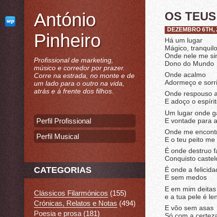
António
OS TEUS
DEZEMBRO 6TH, 
Pinheiro
Há um lugar
Mágico, tranquil
Onde nele me si
Profissional de marketing,
Dono do Mundo
músico e corredor por prazer.
Onde acalmo
Corre na estrada, no monte e de
Adormeço e sorr
um lado para o outro na vida,
atrás e à frente dos filhos.
Onde respouso 
E adoço o espíri
Um lugar onde g
E vontade para a
Perfil Profissional
Onde me encont
Perfil Musical
E o teu peito me
É onde destruo 
Conquisto castel
CATEGORIAS
É onde a felicid
E sem medos
E em mim deitas 
Clássicos Filarmónicos
(155)
e a tua pele é le
Crónicas, Relatos e Notas
(494)
E vôo sem asas
Poesia e prosa
(181)
Só com a certeza