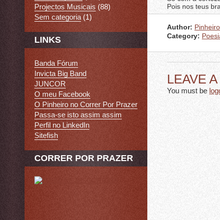
Pois nos teus br
Projectos Musicais
(88)
Sem categoria
(1)
Author:
Pinheiro
Category:
Poesi
LINKS
Banda Fórum
Invicta Big Band
LEAVE 
JUNCOR
You must be
log
O meu Facebook
O Pinheiro no Correr Por Prazer
Passa-se isto assim assim
Perfil no LinkedIn
Sitefish
CORRER POR PRAZER