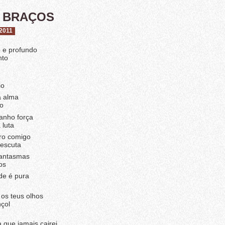
 BRAÇOS
2011
o e profundo
nto
io
a alma
to
anho força
 luta
ro comigo
 escuta
fantasmas
os
ade é pura
os teus olhos
nçol
 que jamais cairei