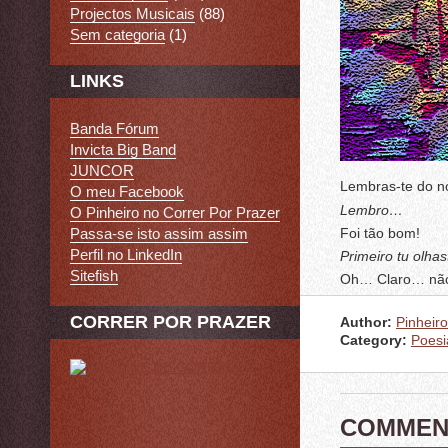
Projectos Musicais
(88)
Sem categoria
(1)
LINKS
Banda Fórum
Invicta Big Band
JUNCOR
Lembras-te do no
O meu Facebook
Lembro…
O Pinheiro no Correr Por Prazer
Foi tão bom!
Passa-se isto assim assim
Perfil no LinkedIn
Primeiro tu olha
Sitefish
Oh… Claro… não 
CORRER POR PRAZER
Author:
Pinheiro
Category:
Poesi
COMMEN