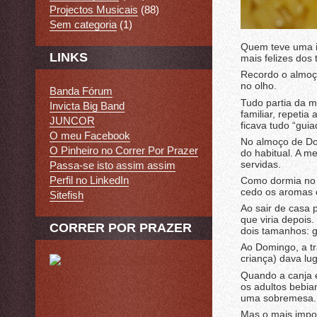
Projectos Musicais
(88)
Sem categoria
(1)
Quem teve uma i
LINKS
mais felizes dos 
Recordo o almoç
no olho.
Banda Fórum
Tudo partia da m
Invicta Big Band
familiar, repeti
JUNCOR
ficava tudo “gui
O meu Facebook
No almoço de Dom
O Pinheiro no Correr Por Prazer
do habitual. A m
servidas.
Passa-se isto assim assim
Perfil no LinkedIn
Como dormia no 
cedo os aromas e
Sitefish
Ao sair de casa 
que viria depois.
CORRER POR PRAZER
dois tamanhos: 
Ao Domingo, a tr
criança) dava lu
Quando a canja e
os adultos bebia
uma sobremesa.
Mas o mais impor