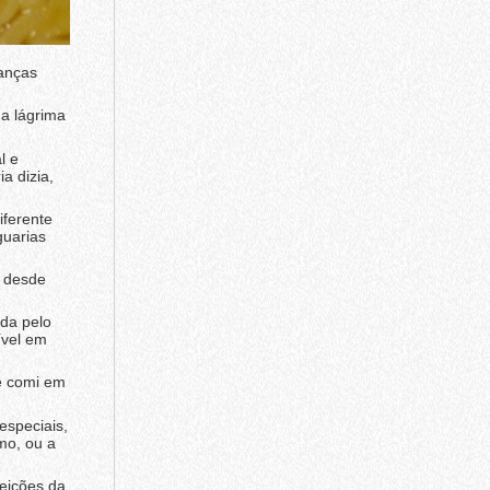
anças
a lágrima
l e
a dizia,
iferente
guarias
 desde
ada pelo
ível em
e comi em
especiais,
mo, ou a
eições da