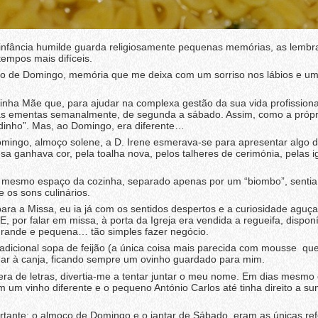
nfância humilde guarda religiosamente pequenas memórias, as lembr
tempos mais difíceis.
o de Domingo, memória que me deixa com um sorriso nos lábios e um
inha Mãe que, para ajudar na complexa gestão da sua vida profissiona
a as ementas semanalmente, de segunda a sábado. Assim, como a própri
adinho”. Mas, ao Domingo, era diferente…
ingo, almoço solene, a D. Irene esmerava-se para apresentar algo d
esa ganhava cor, pela toalha nova, pelos talheres de cerimónia, pelas i
mesmo espaço da cozinha, separado apenas por um “biombo”, sentia
 os sons culinários.
para a Missa, eu ia já com os sentidos despertos e a curiosidade aguç
 E, por falar em missa, à porta da Igreja era vendida a regueifa, dispon
grande e pequena… tão simples fazer negócio.
adicional sopa de feijão (a única coisa mais parecida com mousse qu
gar à canja, ficando sempre um ovinho guardado para mim.
ra de letras, divertia-me a tentar juntar o meu nome. Em dias mesmo 
m um vinho diferente e o pequeno António Carlos até tinha direito a su
tante: o almoço de Domingo e o jantar de Sábado, eram as únicas ref