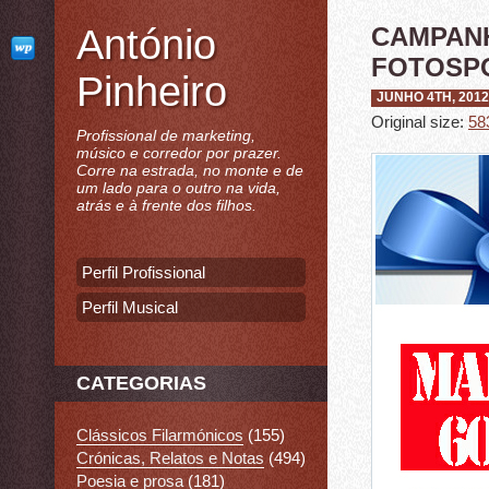
António
CAMPANH
FOTOSP
Pinheiro
JUNHO 4TH, 2012
Original size:
58
Profissional de marketing,
músico e corredor por prazer.
Corre na estrada, no monte e de
um lado para o outro na vida,
atrás e à frente dos filhos.
Perfil Profissional
Perfil Musical
CATEGORIAS
Clássicos Filarmónicos
(155)
Crónicas, Relatos e Notas
(494)
Poesia e prosa
(181)