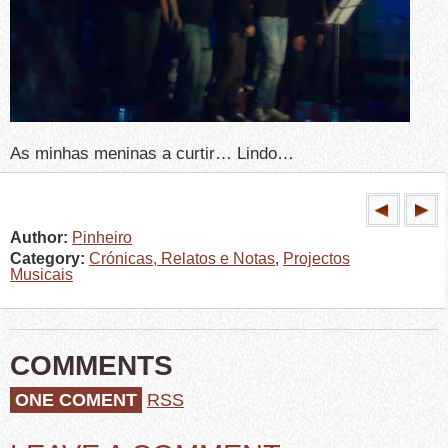
As minhas meninas a curtir… Lindo…
Author:
Pinheiro
Category:
Crónicas, Relatos e Notas
,
Projectos
Musicais
COMMENTS
ONE COMENT
RSS