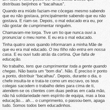
distribuas beijinhos e “bacalhaus”.
Quando era miúdo faziam-me cócegas mesmo sabendo
que eu não gostava, principalmente sabendo que eu não
gostava. E riam-se. Depois, o mal educado era eu, por
não gostar de cumprimentar ninguém.
Chamavam-me lorpa. Tive um tio que nunca ouvi a
pronunciar o meu nome. E eu era o mal educado.
Tinha quatro anos quando informaram a minha Mãe de
que eu era mal educado.
O teu filho não entra em nossa
casa
. E eu ouvi tudo atrás da cortina.
Que falta de
educação.
No trabalho,
tens que cumprimentar toda a gente quando
chegas
. Não basta um “bom dia”. Não. É preciso ir ponto
a ponto, distribuir “bacalhau”. Depois, durante o dia, o
chefe insulta-te e trata-te como um escravo, os teus
colegas sacodem o trabalho deles para cima de ti,
atendem-se os clientes com duas pedras em cada mão,
não há solidariedade nem espírito de equipa, mas a boa
educação… ah… o cumprimento, o passou-bem, apaga
tudo. Somos todos bem educadinhos.