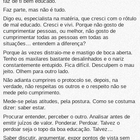
faz de ti bem educado.
Faz parte, mas não é tudo.
Digo eu, especialista na matéria, que cresci com o rótulo
de mal educado. Cresci e vivi. Porque não gosto de
cumprimentar pessoas, ou melhor, não gosto de
cumprimentar todas as pessoas em todas as
situações… entendem a diferença?
Porque às vezes distraio-me e mastigo de boca aberta.
Tenho os maxilares bastante desalinhados e o nariz
constantemente entupido. Fica difícil. Desculpem o mau
jeito. Olhem para outro lado.
Não adianta cumprires o protocolo se, depois, na
verdade, não respeitas os outros e o respeito não se
mede pelo cumprimento.
Mede-se pelas atitudes, pela postura. Como se costuma
dizer: saber estar.
Procurar entender, perceber o outro. Analisar antes de
emitir juízos de valor. Ponderar. Perdoar. Talvez o
perdoar seja o topo da boa educação. Talvez…
Saber discutir, argumentar, expor pontos de vista sem