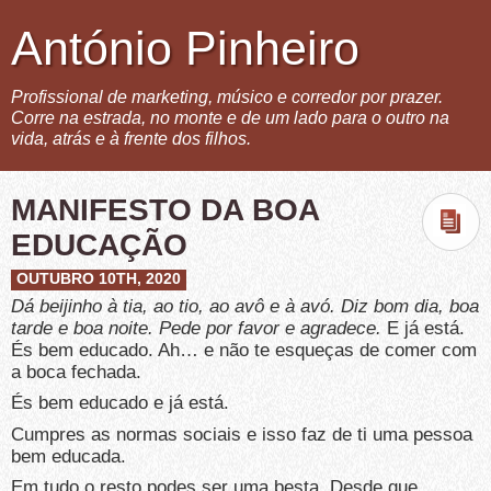
António Pinheiro
Profissional de marketing, músico e corredor por prazer.
Corre na estrada, no monte e de um lado para o outro na
vida, atrás e à frente dos filhos.
MANIFESTO DA BOA
EDUCAÇÃO
OUTUBRO 10TH, 2020
Dá beijinho à tia, ao tio, ao avô e à avó. Diz bom dia, boa
tarde e boa noite. Pede por favor e agradece.
E já está.
És bem educado. Ah… e não te esqueças de comer com
a boca fechada.
És bem educado e já está.
Cumpres as normas sociais e isso faz de ti uma pessoa
bem educada.
Em tudo o resto podes ser uma besta. Desde que