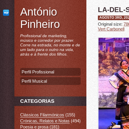
António
LA-DEL-
AGOSTO 3RD, 20
Pinheiro
Original size:
78
Vert Carbonell
Profissional de marketing,
músico e corredor por prazer.
Corre na estrada, no monte e de
um lado para o outro na vida,
atrás e à frente dos filhos.
Perfil Profissional
Perfil Musical
CATEGORIAS
Clássicos Filarmónicos
(155)
Crónicas, Relatos e Notas
(494)
Poesia e prosa
(181)