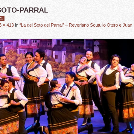
SOTO-PARRAL
21
6 × 413
in
“La del Soto del Parral” – Reveriano Soutullo Otero e Juan 