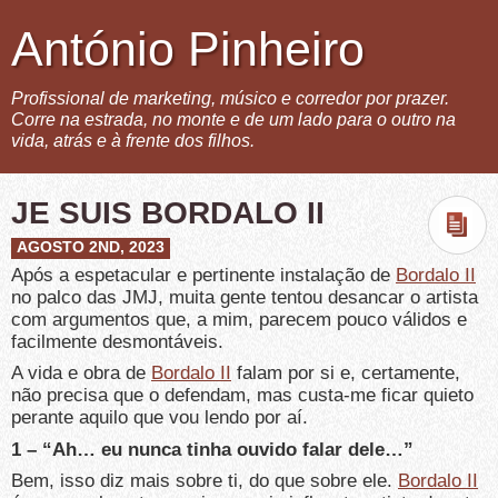
António Pinheiro
Profissional de marketing, músico e corredor por prazer.
Corre na estrada, no monte e de um lado para o outro na
vida, atrás e à frente dos filhos.
JE SUIS BORDALO II
AGOSTO 2ND, 2023
Após a espetacular e pertinente instalação de
Bordalo II
no palco das JMJ, muita gente tentou desancar o artista
com argumentos que, a mim, parecem pouco válidos e
facilmente desmontáveis.
A vida e obra de
Bordalo II
falam por si e, certamente,
não precisa que o defendam, mas custa-me ficar quieto
perante aquilo que vou lendo por aí.
1 – “Ah… eu nunca tinha ouvido falar dele…”
Bem, isso diz mais sobre ti, do que sobre ele.
Bordalo II