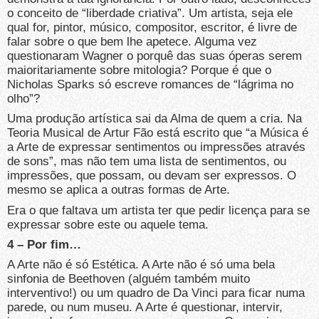
o conceito de “liberdade criativa”. Um artista, seja ele
qual for, pintor, músico, compositor, escritor, é livre de
falar sobre o que bem lhe apetece. Alguma vez
questionaram Wagner o porquê das suas óperas serem
maioritariamente sobre mitologia? Porque é que o
Nicholas Sparks só escreve romances de “lágrima no
olho”?
Uma produção artística sai da Alma de quem a cria. Na
Teoria Musical de Artur Fão está escrito que “a Música é
a Arte de expressar sentimentos ou impressões através
de sons”, mas não tem uma lista de sentimentos, ou
impressões, que possam, ou devam ser expressos. O
mesmo se aplica a outras formas de Arte.
Era o que faltava um artista ter que pedir licença para se
expressar sobre este ou aquele tema.
4 – Por fim…
A Arte não é só Estética. A Arte não é só uma bela
sinfonia de Beethoven (alguém também muito
interventivo!) ou um quadro de Da Vinci para ficar numa
parede, ou num museu. A Arte é questionar, intervir,