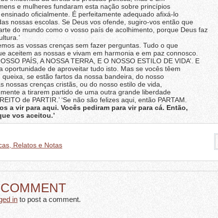
mens e mulheres fundaram esta nação sobre princípios
é ensinado oficialmente. É perfeitamente adequado afixá-lo
as nossas escolas. Se Deus vos ofende, sugiro-vos então que
arte do mundo como o vosso país de acolhimento, porque Deus faz
ltura.’
s as vossas crenças sem fazer perguntas. Tudo o que
ue aceitem as nossas e vivam em harmonia e em paz connosco.
SO PAÍS, A NOSSA TERRA, E O NOSSO ESTILO DE VIDA’. E
 oportunidade de aproveitar tudo isto. Mas se vocês têem
 queixa, se estão fartos da nossa bandeira, do nosso
 nossas crenças cristãs, ou do nosso estilo de vida,
temente a tirarem partido de uma outra grande liberdade
IREITO de PARTIR.’ ‘Se não são felizes aqui, então PARTAM.
s a vir para aqui. Vocês pediram para vir para cá. Então,
que vos aceitou.’
cas, Relatos e Notas
A COMMENT
ged in
to post a comment.