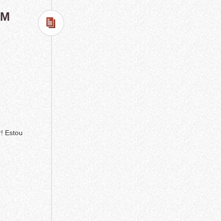
ÉM
 Estou