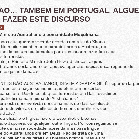
ÇÃO… TAMBÉM EM PORTUGAL, ALGU
 FAZER ESTE DISCURSO
08
 Ministro Australiano à comunidade Muçulmana
 que querem viver de acordo com a lei do Sharia
 dito muito recentemente para deixarem a Australia, no
das de segurança tomadas para continuar a fazer face aos
 terroristas.
 o Primeiro Ministro John Howard chocou alguns
ralianos declarando que apoiava agências-espiãs encarregadas de
 mesquitas da nação.
ES NÃO-AUSTRALIANOS, DEVEM ADAPTAR-SE. É pegar ou largar!
 que esta nação se inquieta ao ofendermos certos
ua cultura. Desde os ataques terroristas em Bali, assistimos
patriotismo na maioria do Australianos.’
a está desenvolvida desde há mais de dois séculos de
dade e de vitórias de milhões de homens e mulheres que
erdade.’
oficial é o Inglês; não é o Espanhol, o Libanês,
s, o Japonês, ou qualquer outra língua. Por conseguinte, se
rte da nossa sociedade, aprendam a nossa língua!’
do Australianos crê em Deus. Não se trata de uma
 de influência da direita ou pressão política, mas é um