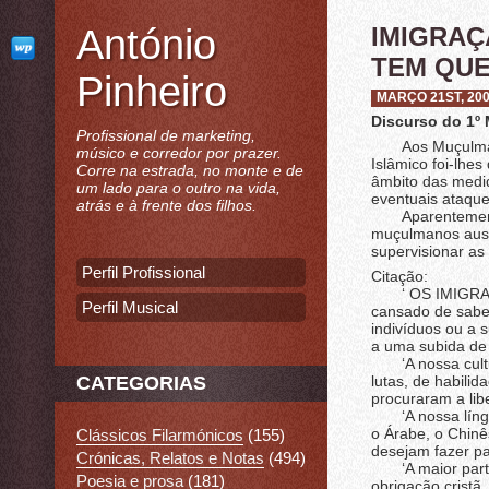
António
IMIGRA
TEM QUE
Pinheiro
MARÇO 21ST, 20
Discurso do 1º
Profissional de marketing,
Aos Muçulmanos
músico e corredor por prazer.
Islâmico foi-lhes
Corre na estrada, no monte e de
âmbito das medi
um lado para o outro na vida,
eventuais ataques
atrás e à frente dos filhos.
Aparentemente,
muçulmanos aust
supervisionar as
Perfil Profissional
Citação:
‘ OS IMIGRANT
Perfil Musical
cansado de saber
indivíduos ou a s
a uma subida de 
‘A nossa cultur
CATEGORIAS
lutas, de habili
procuraram a lib
‘A nossa língua 
o Árabe, o Chinê
Clássicos Filarmónicos
(155)
desejam fazer pa
Crónicas, Relatos e Notas
(494)
‘A maior parte 
Poesia e prosa
(181)
obrigação cristã,