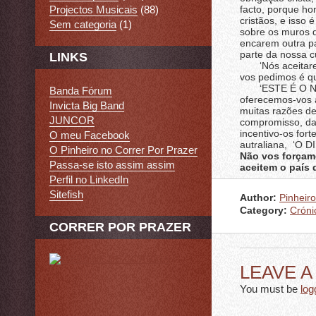
Projectos Musicais
(88)
facto, porque ho
cristãos, e isso 
Sem categoria
(1)
sobre os muros d
encarem outra p
parte da nossa cu
LINKS
‘Nós aceitaremo
vos pedimos é q
‘ESTE É O NOS
Banda Fórum
oferecemos-vos a
Invicta Big Band
muitas razões de
JUNCOR
compromisso, das
incentivo-os for
O meu Facebook
autraliana, ‘O D
O Pinheiro no Correr Por Prazer
Não vos forçamo
Passa-se isto assim assim
aceitem o país 
Perfil no LinkedIn
Sitefish
Author:
Pinheiro
Category:
Cróni
CORRER POR PRAZER
LEAVE 
You must be
log