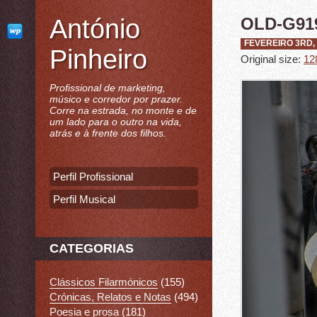
António
OLD-G91
FEVEREIRO 3RD,
Pinheiro
Original size:
12
Profissional de marketing,
músico e corredor por prazer.
Corre na estrada, no monte e de
um lado para o outro na vida,
atrás e à frente dos filhos.
Perfil Profissional
Perfil Musical
CATEGORIAS
Clássicos Filarmónicos
(155)
Crónicas, Relatos e Notas
(494)
Poesia e prosa
(181)