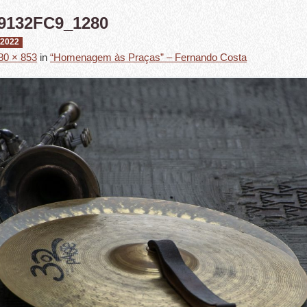
9132FC9_1280
 2022
80 × 853
in
“Homenagem às Praças” – Fernando Costa