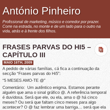
António Pinheiro
Profissional de marketing, músico e corredor por prazer.
Corre na estrada, no monte e de um lado para o outro na
vida, atrás e à frente dos filhos.
FRASES PARVAS DO HI5 –
CAPÍTULO III
MAIO 16TH, 2009
A pedido de várias famílias, cá fica a continuação da
secção “Frases parvas do Hi5”:
“5 MESES AMO-TE @”
Comentário: Um autêntico enigma. Estamos perante
alguém que ama o sinal gráfico @. A referência temporal
é duvidosa. Será que ele, ou ela, ama o @ há cinco
meses? Ou será que faltam cinco meses para algo
acontecer? O @ faz lembrar uma barriga… será que ela