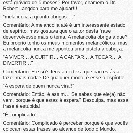
está grávida de 5 meses? Por favor, chamem o Dr.
Robert Langdon para me ajudar!!!
“melancolia a quanto obrigas….”
Comentário: A melancolia até é um interessante estado
de espírito, mas gostava que o autor desta frase
desenvolvesse mais o tema. A melancolia obriga a quê?
Eu próprio tenho os meus momentos melancólicos, mas
a melancolia nunca me apontou uma pistola à cabeça.
“A VIVER… A CURTIR… A CANTAR… A TOCAR… A
DIVERTIR…”
Comentário: E é só? Tens a certeza que não estás a
fazer mais nada? De qualquer modo, é esse o espírito!
“A espera de quem nunca virá!!”
Comentário: Então, é assim… Se sabes que ele(a) não
vem, porque é que estás à espera? Desculpa, mas essa
frase é estúpida!
“É complicado”
Comentário: Complicado é perceber porque é que vocês
colocam estas frases ao alcance de todo o Mundo.