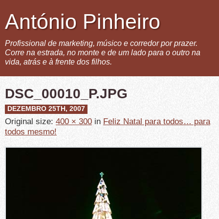
António Pinheiro
Profissional de marketing, músico e corredor por prazer.
Corre na estrada, no monte e de um lado para o outro na
vida, atrás e à frente dos filhos.
DSC_00010_P.JPG
DEZEMBRO 25TH, 2007
Original size:
400 × 300
in
Feliz Natal para todos… para
todos mesmo!