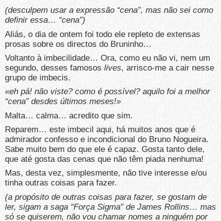
(desculpem usar a expressão “cena”, mas não sei como
definir essa… “cena”)
Aliás, o dia de ontem foi todo ele repleto de extensas
prosas sobre os directos do Bruninho…
Voltanto à imbecilidade… Ora, como eu não vi, nem um
segundo, desses famosos
lives
, arrisco-me a cair nesse
grupo de imbecis.
«eh pá! não viste? como é possível? aquilo foi a melhor
“cena” desdes últimos meses!»
Malta… calma… acredito que sim.
Reparem… este imbecil aqui, há muitos anos que é
admirador confesso e incondicional do Bruno Nogueira.
Sabe muito bem do que ele é capaz. Gosta tanto dele,
que até gosta das cenas que não têm piada nenhuma!
Mas, desta vez, simplesmente, não tive interesse e/ou
tinha outras coisas para fazer.
(a propósito de outras coisas para fazer, se gostam de
ler, sigam a saga “Força Sigma” de James Rollins… mas
só se quiserem, não vou chamar nomes a ninguém por