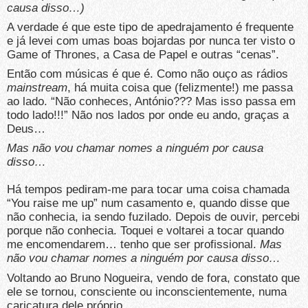
causa disso…)
A verdade é que este tipo de apedrajamento é frequente
e já levei com umas boas bojardas por nunca ter visto o
Game of Thrones, a Casa de Papel e outras “cenas”.
Então com músicas é que é. Como não ouço as rádios
mainstream
, há muita coisa que (felizmente!) me passa
ao lado. “Não conheces, António??? Mas isso passa em
todo lado!!!” Não nos lados por onde eu ando, graças a
Deus…
Mas não vou chamar nomes a ninguém por causa
disso…
Há tempos pediram-me para tocar uma coisa chamada
“You raise me up” num casamento e, quando disse que
não conhecia, ia sendo fuzilado. Depois de ouvir, percebi
porque não conhecia. Toquei e voltarei a tocar quando
me encomendarem… tenho que ser profissional.
Mas
não vou chamar nomes a ninguém por causa disso…
Voltando ao Bruno Nogueira, vendo de fora, constato que
ele se tornou, consciente ou inconscientemente, numa
caricatura dele próprio.