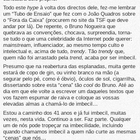
Todo este
hype
à volta dos directos dele, fez-me lembrar
um “Tubo de Ensaio” que fez com o João Quadros sobre
o “Fora da Caixa” (procurem no site da TSF que deve
andar por lá). De repente, o Bruno Nogueira que
quebrava as convenções, chocava, surpreendia, torna-
se tudo o que uma celebridade da Internet pode querer:
mainstream
, influenciador, ao mesmo tempo culto e
intelectual e, acima de tudo,
trendy
. Tão
trendy
que,
quem não foi arrastado pela
trend
, acaba por ser imbecil.
Presumo que na reabertura das esplanadas, muita gente
estará de copo de gin, ou vinho branco na mão (a
segurar pelo pé, como é óbvio), óculos de sol, cigarrilha,
dissertando sobre esta “cena” tão
cool
do Bruno. Até ao
dia em que ele volte a escrever um daqueles textos que
vos fazem espumar de raiva e coloque as vossas
elevadas almas a chamá-lo de imbecil…
Estou a caminho dos 41 anos e já fui imbecil, muitas
vezes, nesta vida. Continuo a ser. Faz parte. Qualquer
um de nós pode tropeçar na imbecilidade, incluindo
quando chamamos imbecil a quem não curte as mesmas
“cenas” que nós…