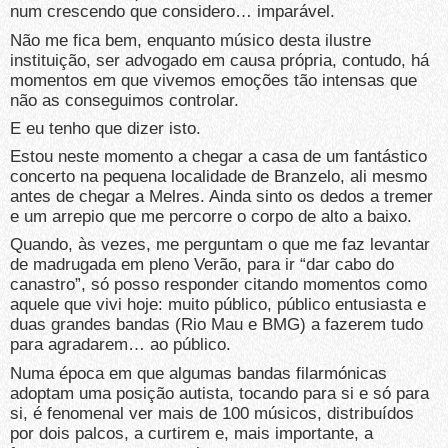
num crescendo que considero… imparável.
Não me fica bem, enquanto músico desta ilustre
instituição, ser advogado em causa própria, contudo, há
momentos em que vivemos emoções tão intensas que
não as conseguimos controlar.
E eu tenho que dizer isto.
Estou neste momento a chegar a casa de um fantástico
concerto na pequena localidade de Branzelo, ali mesmo
antes de chegar a Melres. Ainda sinto os dedos a tremer
e um arrepio que me percorre o corpo de alto a baixo.
Quando, às vezes, me perguntam o que me faz levantar
de madrugada em pleno Verão, para ir “dar cabo do
canastro”, só posso responder citando momentos como
aquele que vivi hoje: muito público, público entusiasta e
duas grandes bandas (Rio Mau e BMG) a fazerem tudo
para agradarem… ao público.
Numa época em que algumas bandas filarmónicas
adoptam uma posição autista, tocando para si e só para
si, é fenomenal ver mais de 100 músicos, distribuídos
por dois palcos, a curtirem e, mais importante, a