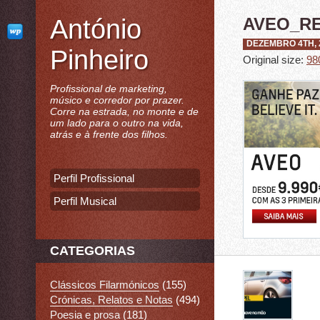
António
AVEO_R
DEZEMBRO 4TH, 
Pinheiro
Original size:
98
Profissional de marketing,
músico e corredor por prazer.
Corre na estrada, no monte e de
um lado para o outro na vida,
atrás e à frente dos filhos.
Perfil Profissional
Perfil Musical
CATEGORIAS
Clássicos Filarmónicos
(155)
Crónicas, Relatos e Notas
(494)
Poesia e prosa
(181)