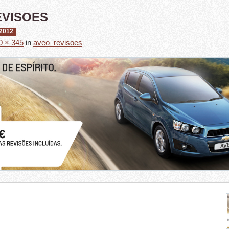
EVISOES
2012
0 × 345
in
aveo_revisoes