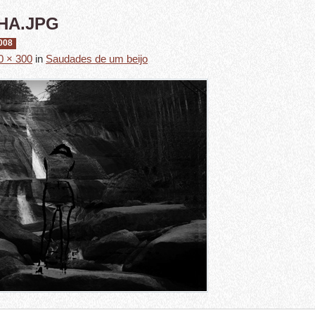
HA.JPG
008
0 × 300
in
Saudades de um beijo