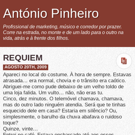
António Pinheiro
Profissional de marketing, músico e corredor por prazer.
Corre na estrada, no monte e de um lado para o outro na
vida, atrás e à frente dos filhos.
REQUIEM
AGOSTO 20TH, 2009
Apareci no local do costume. À hora de sempre. Estavas
atrasada… era normal, chovia e o trânsito era caótico.
Abriguei-me como pude debaixo de um velho toldo de
uma loja falida. Um vulto… não, não eras tu.
Cinco, dez minutos. O telemóvel chamava, chamava,
mas do outro lado ninguém atendia. Será que te tinhas
esquecido dele em casa? Estaria em silêncio? Ou,
simplesmente, o barulho da chuva abafava o ruidoso
toque?
Quinze, vinte…
Entrei no café. Estava encharcado até aos ossos.