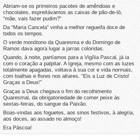
Abriam-se os primeiros pacotes de amêndoas e
chocolates, espreitávamos as caixas de pão-de-ló,
“mãe, vais fazer pudim?”
Da “Maria Cancela” vinha a melhor regueifa doce de
todos os tempos.
O verde monótono da Quaresma e do Domingo de
Ramos dava agora lugar a jarras coloridas.
Quando, à noite, partíamos para a Vigília Pascal, já ia
com o coração a palpitar. A Igreja, mesmo com as luzes
totalmente apagadas, voltava à sua cor e vida normais,
com toalhas e flores nos altares. “Eis a Luz de Cristo!
Graças a Deus!”
Graças a Deus chegava o fim do recolhimento
Quaresmal, da obrigatoriedade de comer peixe às
sextas-feiras, do sangue da Paixão.
Boas-vindas aos foguetes, aos sinos festivos, à alegria,
aos doces, ao assado no almoço!
Era Páscoa!