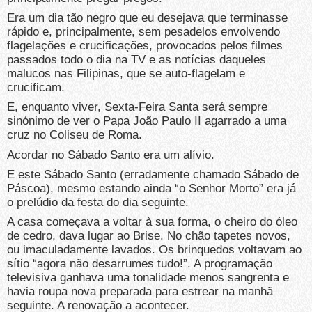
Era um dia tão negro que eu desejava que terminasse
rápido e, principalmente, sem pesadelos envolvendo
flagelações e crucificações, provocados pelos filmes
passados todo o dia na TV e as notícias daqueles
malucos nas Filipinas, que se auto-flagelam e
crucificam.
E, enquanto viver, Sexta-Feira Santa será sempre
sinónimo de ver o Papa João Paulo II agarrado a uma
cruz no Coliseu de Roma.
Acordar no Sábado Santo era um alívio.
E este Sábado Santo (erradamente chamado Sábado de
Páscoa), mesmo estando ainda “o Senhor Morto” era já
o prelúdio da festa do dia seguinte.
A casa começava a voltar à sua forma, o cheiro do óleo
de cedro, dava lugar ao Brise. No chão tapetes novos,
ou imaculadamente lavados. Os brinquedos voltavam ao
sítio “agora não desarrumes tudo!”. A programação
televisiva ganhava uma tonalidade menos sangrenta e
havia roupa nova preparada para estrear na manhã
seguinte. A renovação a acontecer.