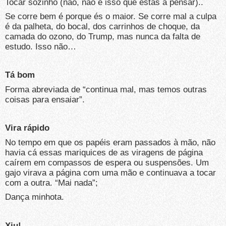
Tocar sozinho (não, não é isso que estás a pensar)..
Se corre bem é porque és o maior. Se corre mal a culpa
é da palheta, do bocal, dos carrinhos de choque, da
camada do ozono, do Trump, mas nunca da falta de
estudo. Isso não…
Tá bom
Forma abreviada de “continua mal, mas temos outras
coisas para ensaiar”.
Vira rápido
No tempo em que os papéis eram passados à mão, não
havia cá essas mariquices de as viragens de página
caírem em compassos de espera ou suspensões. Um
gajo virava a página com uma mão e continuava a tocar
com a outra. “Mai nada”;
Dança minhota.
Xiu!