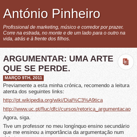
António Pinheiro
Profissional de marketing, músico e corredor por prazer.
Corre na estrada, no monte e de um lado para o outro na
vida, atrás e à frente dos filhos.
ARGUMENTAR: UMA ARTE
QUE SE PERDE.
MARÇO 9TH, 2011
Previamente a esta minha crónica, recomendo a leitura
atenta dos seguintes links:
http://pt.wikipedia.org/wiki/Dial%C3%A9tica
http://www.uc.pt/fluc/dfci/cursos/retorica_argumentacao
Agora, siga.
Tive um professor no meu longínquo ensino secundário
que me ensinou a importância da argumentação num