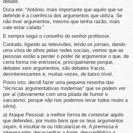
debate.
Dizia ele: “António, mais importante que aquilo que se
defende é a coerência dos argumentos que utiliza. Se
não tiver argumentos, mesmo que tenha razão, mais
vale estar calado.”
E sempre segui o conselho do senhor professor.
Contudo, ligando as televisões, lendo os jornais, dando
uma vista de olhos pelas redes sociais, vemos que as
pessoas estão a perder o poder de argumentar o que, de
certa forma me entristece, principalmente porque,
debates sem argumentos, são debates fracos,
desinteressantes e, muitas vezes, de baixo nível.
Posto isto, decidi fazer uma pequena resenha das
“técnicas argumentativas modernas” que se podem ver
por aí (obviamente com uma pitada de humor e
sarcasmo, porque não nos podemos levar todos muito a
sério).
a) Ataque Pessoal: a melhor forma de contestar aquilo
que defendes, por muito bons que os teus argumentos
sejam, é insultar-te ou ridicularizar-te. A premissa é
interessante: desacreditar a fonte, descredibiliza a