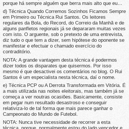
porque há sempre alguém que berra mais alto que eu…
d) Técnica Quando Corremos Sozinhos Ficamos Sempre
em Primeiro ou Técnica Rui Santos. Os leitores
regulares da Bola, do Record, do Correio da Manhã e de
alguns panfletos regionais já se depararam muitas vezes
com isto. O arguente, sob o pretexto de uma entrevista,
diz tudo o que tem a dizer, sem hipótese do oponente se
manifestar e efectuar o chamado exercício do
contraditório.
NOTA: A grande vantagem desta técnica é podermos
dizer todos os disparates que quisermos. Por isso
mesmo é que desactivei os comentários no blog. O Rui
Santos é um especialista nesta técnica, daí o nome.
e) Técnica PCP ou A Derrota Transformada em Vitória. É
a mais utilizada nas noites eleitorais, mas também já se
começa a ver noutras ocasiões. Basicamente, consiste
em pegar num resultado desastroso e conseguir
relativiza-lo de tal forma que mais parece ganhar o
Campeonato do Mundo de Futebol.
NOTA: Nunca tive necessidade de recorrer a esta
técnica, porque, normalmente estou do lado vencedor e,