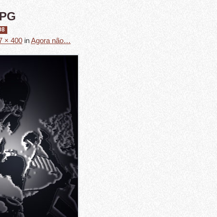
JPG
08
7 × 400
in
Agora não…